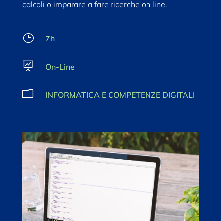
calcoli o imparare a fare ricerche on line.
}
7h

On-Line
m
INFORMATICA E COMPETENZE DIGITALI