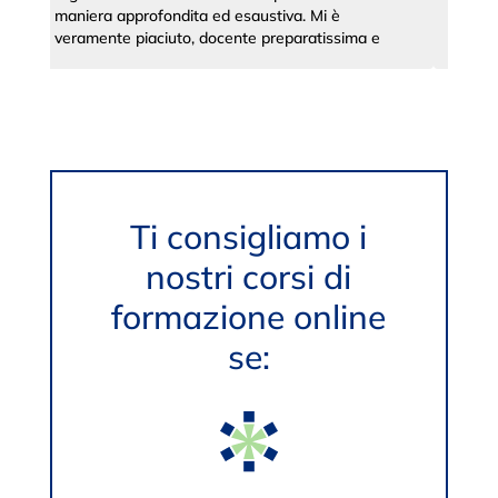
subito da applicare nella pratica, soddisfatta.
pote
Prof
lio
(com
Cand
nost
Ti consigliamo i
nostri corsi di
formazione online
se: