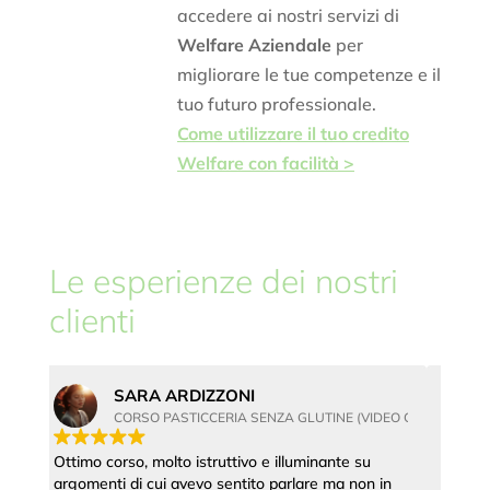
accedere ai nostri servizi di
Welfare Aziendale
per
migliorare le tue competenze e il
tuo futuro professionale.
Come utilizzare il tuo credito
Welfare con facilità >
Le esperienze dei nostri
clienti
MARGHERITA RUSSO
IDEO CONFERENZA)
CORSO DI CAKE DESIGN (VIDEO CONFERENZA)
Corso veramente ottimo, facile da apprendere,
Cors
in
docente molto disponibile spiegazioni ottime,
la p